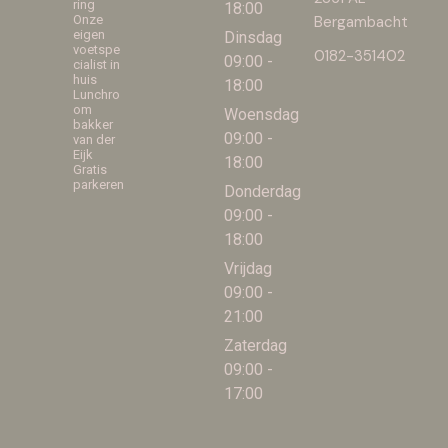
ring
18:00
Onze
Bergambacht
eigen
Dinsdag
voetspe
0182-351402
09:00 -
cialist in
huis
18:00
Lunchro
om
Woensdag
bakker
09:00 -
van der
Eijk
18:00
Gratis
parkeren
Donderdag
09:00 -
18:00
Vrijdag
09:00 -
21:00
Zaterdag
09:00 -
17:00