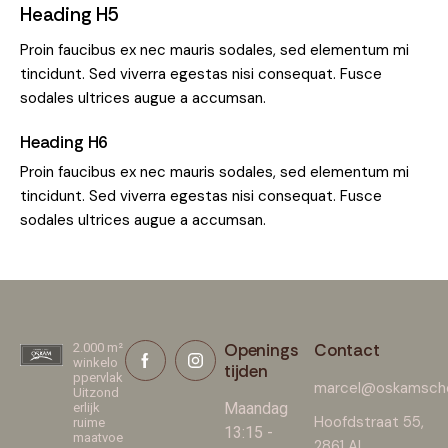
Heading H5
Proin faucibus ex nec mauris sodales, sed elementum mi
tincidunt. Sed viverra egestas nisi consequat. Fusce
sodales ultrices augue a accumsan.
Heading H6
Proin faucibus ex nec mauris sodales, sed elementum mi
tincidunt. Sed viverra egestas nisi consequat. Fusce
sodales ultrices augue a accumsan.
Openings
Contact
2.000 m²
winkelo
tijden
ppervlak
marcel@oskamscho
Uitzond
Maandag
erlijk
Hoofdstraat 55,
ruime
13:15 -
maatvoe
2861 AL