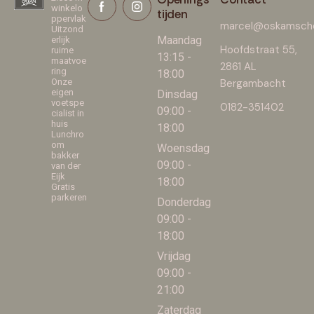
winkelo
tijden
ppervlak
marcel@oskamscho
Uitzond
Maandag
erlijk
Hoofdstraat 55,
ruime
13:15 -
maatvoe
2861 AL
ring
18:00
Onze
Bergambacht
eigen
Dinsdag
voetspe
0182-351402
09:00 -
cialist in
huis
18:00
Lunchro
om
Woensdag
bakker
09:00 -
van der
Eijk
18:00
Gratis
parkeren
Donderdag
09:00 -
18:00
Vrijdag
09:00 -
21:00
Zaterdag