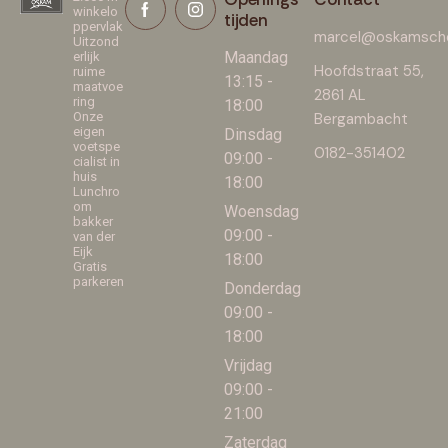
winkelo
tijden
ppervlak
marcel@oskamscho
Uitzond
Maandag
erlijk
Hoofdstraat 55,
ruime
13:15 -
maatvoe
2861 AL
ring
18:00
Onze
Bergambacht
eigen
Dinsdag
voetspe
0182-351402
09:00 -
cialist in
huis
18:00
Lunchro
om
Woensdag
bakker
09:00 -
van der
Eijk
18:00
Gratis
parkeren
Donderdag
09:00 -
18:00
Vrijdag
09:00 -
21:00
Zaterdag